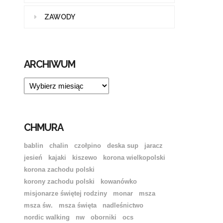
ZAWODY
ARCHIWUM
ARCHIWUM
CHMURA
bablin
chalin
czołpino
deska sup
jaracz
jesień
kajaki
kiszewo
korona wielkopolski
korona zachodu polski
korony zachodu polski
kowanówko
misjonarze świętej rodziny
monar
msza
msza św.
msza święta
nadleśnictwo
nordic walking
nw
oborniki
ocs