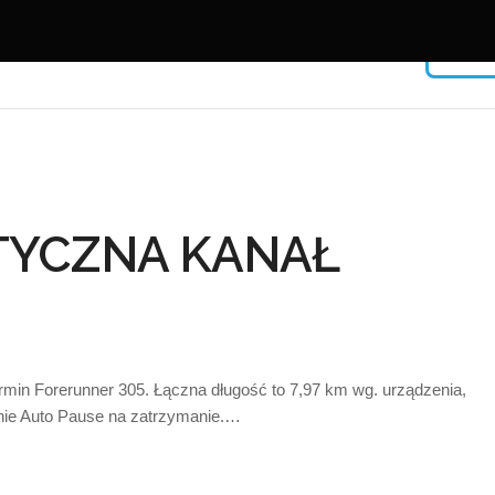
Facebook
TYCZNA KANAŁ
USERNAME
PASSWORD
min Forerunner 305. Łączna długość to 7,97 km wg. urządzenia,
nie Auto Pause na zatrzymanie.…
Remember Me