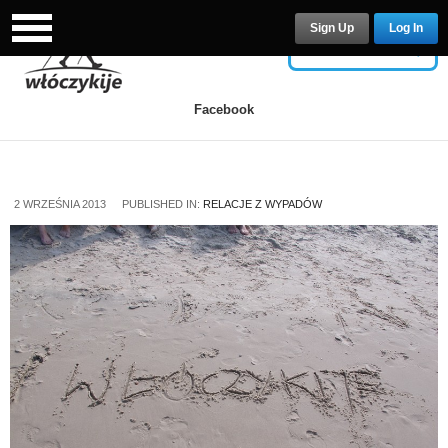
Sign Up
Log In
USERNAME
Facebook
PASSWORD
2 WRZEŚNIA 2013
PUBLISHED IN:
RELACJE Z WYPADÓW
Remember Me
Lost your password?
/
Register