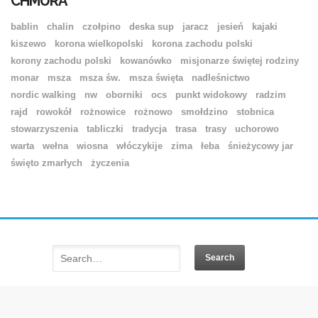
CHMURA
bablin
chalin
czołpino
deska sup
jaracz
jesień
kajaki
kiszewo
korona wielkopolski
korona zachodu polski
korony zachodu polski
kowanówko
misjonarze świętej rodziny
monar
msza
msza św.
msza święta
nadleśnictwo
nordic walking
nw
oborniki
ocs
punkt widokowy
radzim
rajd
rowokół
rożnowice
rożnowo
smołdzino
stobnica
stowarzyszenia
tabliczki
tradycja
trasa
trasy
uchorowo
warta
wełna
wiosna
włóczykije
zima
łeba
śnieżycowy jar
święto zmarłych
życzenia