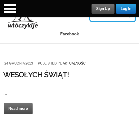
Sign Up
Log In
USERNAME
Facebook
PASSWORD
24 GRUDNIA 2013
PUBLISHED IN:
AKTUALNOŚCI
WESOŁYCH ŚWIĄT!
Remember Me
…
Read more
Lost your password?
/
Register