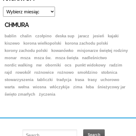
ARCHIWUM
CHMURA
bablin
chalin
czołpino
deska sup
jaracz
jesień
kajaki
kiszewo
korona wielkopolski
korona zachodu polski
korony zachodu polski
kowanówko
misjonarze świętej rodziny
monar
msza
msza św.
msza święta
nadleśnictwo
nordic walking
nw
oborniki
ocs
punkt widokowy
radzim
rajd
rowokół
rożnowice
rożnowo
smołdzino
stobnica
stowarzyszenia
tabliczki
tradycja
trasa
trasy
uchorowo
warta
wełna
wiosna
włóczykije
zima
łeba
śnieżycowy jar
święto zmarłych
życzenia