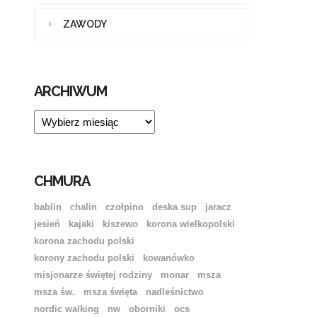
ZAWODY
ARCHIWUM
ARCHIWUM
CHMURA
bablin
chalin
czołpino
deska sup
jaracz
jesień
kajaki
kiszewo
korona wielkopolski
korona zachodu polski
korony zachodu polski
kowanówko
misjonarze świętej rodziny
monar
msza
msza św.
msza święta
nadleśnictwo
nordic walking
nw
oborniki
ocs