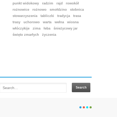
punkt widokowy
radzim
rajd
rowokół
rożnowice
rożnowo
smołdzino
stobnica
stowarzyszenia
tabliczki
tradycja
trasa
trasy
uchorowo
warta
wełna
wiosna
włóczykije
zima
łeba
śnieżycowy jar
święto zmarłych
życzenia