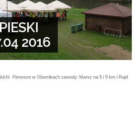
Lost your password?
/
Register
IESKI
.04 2016
kich! Pierwsze w Obornikach zawody: Marsz na 5 i 9 km i Rajd