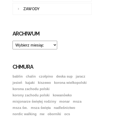
ZAWODY
ARCHIWUM
ARCHIWUM
CHMURA
bablin
chalin
czołpino
deska sup
jaracz
jesień
kajaki
kiszewo
korona wielkopolski
korona zachodu polski
korony zachodu polski
kowanówko
misjonarze świętej rodziny
monar
msza
msza św.
msza święta
nadleśnictwo
nordic walking
nw
oborniki
ocs