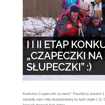
I I II ETAP KON
„CZAPECZKI NA
SŁUPECZKI” :)
Konkursu Czapeczek za nami? Poszliśmy trasami 1 & 
sprawiły nam miłą niespodziankę bo było ciepło (-2
leśnych drogach była dobra.…