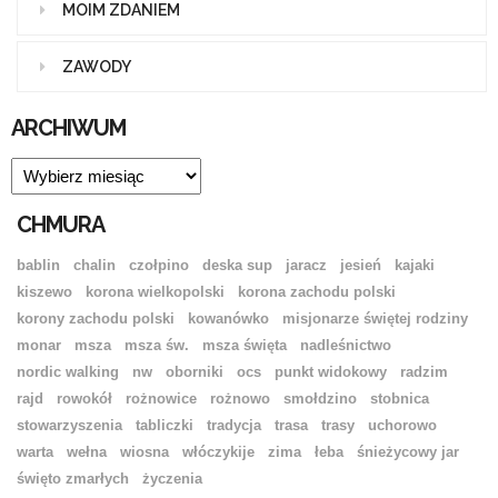
MOIM ZDANIEM
ZAWODY
ARCHIWUM
ARCHIWUM
CHMURA
bablin
chalin
czołpino
deska sup
jaracz
jesień
kajaki
kiszewo
korona wielkopolski
korona zachodu polski
korony zachodu polski
kowanówko
misjonarze świętej rodziny
monar
msza
msza św.
msza święta
nadleśnictwo
nordic walking
nw
oborniki
ocs
punkt widokowy
radzim
rajd
rowokół
rożnowice
rożnowo
smołdzino
stobnica
stowarzyszenia
tabliczki
tradycja
trasa
trasy
uchorowo
warta
wełna
wiosna
włóczykije
zima
łeba
śnieżycowy jar
święto zmarłych
życzenia