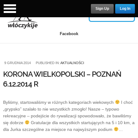
Sign Up
Log In
USERNAME
Facebook
PASSWORD
9 GRUDNIA 2014
PUBLISHED IN:
AKTUALNOŚCI
KORONA WIELKOPOLSKI – POZNAŃ
6.12.2014 R
Remember Me
Byliśmy, startowaliśmy w różnych kategoriach wiekowych
I choć
„grypsko” szalało to nie wszystkich zmogło! Nasze – typowo
rekreacyjne – podejście do rywalizacji spowodowało, że bawiliśmy
się dobrze
Gratulacje dla wszystkich startujących na 5 i 10 km, a
Lost your password?
/
Register
dla Jurka szczególne za miejsce na najwyższym podium
…